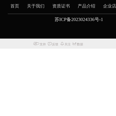
首页
关于我们
资质证书
产品介绍
企业
苏ICP备2023024336号-1
支持
反馈
关注
数据