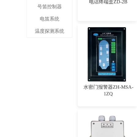
电话终端盒ZD-2B
号笛控制器
电笛系统
温度探测系统
水密门报警器ZH-MSA-
1ZQ