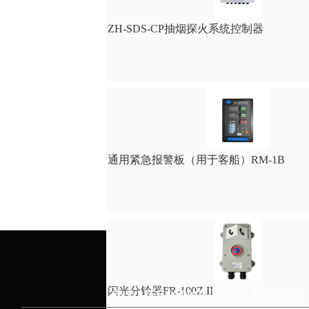
ZH-SDS-CP抽烟探火系统控制器
通用紧急报警板（用于客船）RM-1B
闪光分铃器FR-100Z,II
南京泽海船舶电器设备有限公司