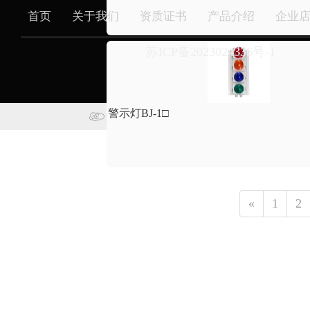
首页
关于我们
资质证书
产品介绍
企业
苏ICP备2023024336号-1
警示灯BJ-1□
支持
反馈
关注
数据
«
1
2